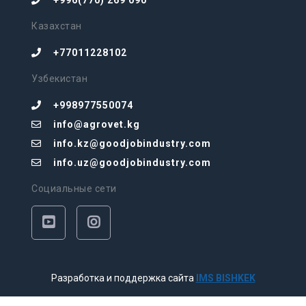
+996(770) 269 090
Казахстан
+77011228102
Узбекистан
+998977550074
info@agrovet.kg
info.kz@goodjobindustry.com
info.uz@goodjobindustry.com
Социальные сети
Разработка и поддержка сайта
IMS BISHKEK