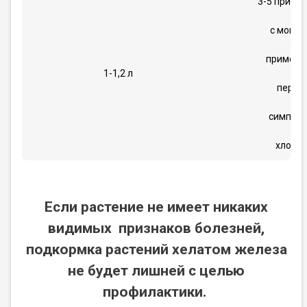
3-5 приме
с момен
примене
1-1,2 л
первы
симпто
хлороз
Если растение не имеет никаких
видимых признаков болезней,
подкормка растений хелатом железа
не будет лишней с целью
профилактики
.