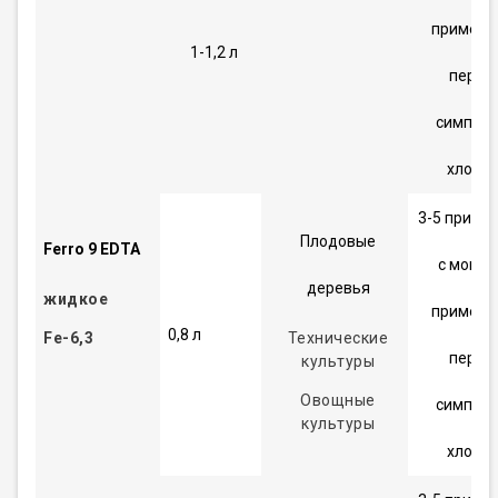
примене
1-1,2 л
первы
симпто
хлороз
3-5 приме
Плодовые
Ferro 9 EDTA
с момен
деревья
жидкое
примене
0,8 л
Fe-6,3
Технические
первы
культуры
Овощные
симпто
культуры
хлороз