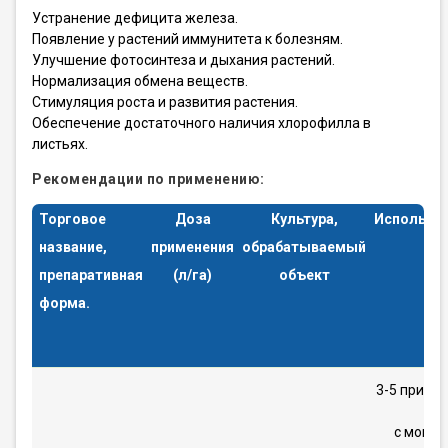
Устранение дефицита железа.
Появление у растений иммунитета к болезням.
Улучшение фотосинтеза и дыхания растений.
Нормализация обмена веществ.
Стимуляция роста и развития растения.
Обеспечение достаточного наличия хлорофилла в
листьях.
Рекомендации по применению:
Торговое
Доза
Культура,
Использо
название,
применения
обрабатываемый
препаративная
(
л/га)
объект
форма.
3-5 приме
с момен