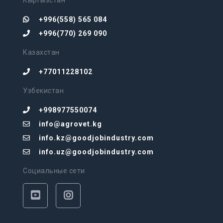
Кыргызстан
+996(558) 565 084
+996(770) 269 090
Казахстан
+77011228102
Узбекистан
+998977550074
info@agrovet.kg
info.kz@goodjobindustry.com
info.uz@goodjobindustry.com
Социальные сети