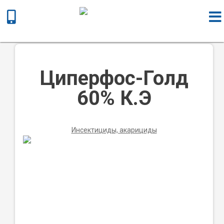
Главная
/
Химическая продукция
/
Инсектициды,
акарициды
/ Циперфос-Голд 60% К.Э
Циперфос-Голд
60% К.Э
Инсектициды, акарициды