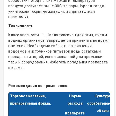
обработки погода стоит жаркая и температура
воздуха достигает выше 30С, то пары Нурелл-голда
уничтожают скрытно живущих и спрятавшихся
насекомых.
Токсичность
Класс опасности — III. Мало токсичен для птиц, пчел и
водных организмов. Запрещается применять во время
цветения. Необходимо избегать загрязнения
водоемов и источников питьевой воды остатками
препарата и водой, использованной для промывки
тары и оборудования. Избегать попадания препарата
в корма.
Рекомендации по применению:
Торговое название,
Норма
Культура,
препаративная форма.
расхода
обрабатываем
объект
препарата