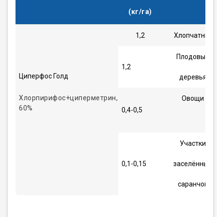
(кг/га)
1,2
Хлопчатник
Плодовые
1,2
Циперфос Голд
деревья
Хлорпирифос+циперметрин,
Овощи
60%
0,4-0,5
Участки
0,1-0,15
заселённые
саранчой