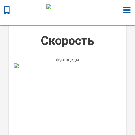
Главная
/
Химическая продукция
/
Фунгициды
/ Скорость
Скорость
Фунгициды