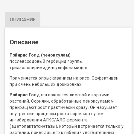
ОПИСАНИЕ
Описание
Рэйнрис Голд
(пеноксулам)
–
послевсходовый гербицид группы
триазолопиримидинсульфонамидов.
Применяется опрыскиванием на рисе. Эффективен
при очень небольших дозировках.
Рэйнрис Голд
поглощается листвой и корнями
растений. Сорняки, обработанные пеноксуламом
прекращают рост практически сразу. Он нарушает
внутренние процессы роста сорняков путем
ингибирования АГКС/АЛС фермента
(ацетолактатсинтазы), который встречается только у
растений, приводящего к гибели чувствительных