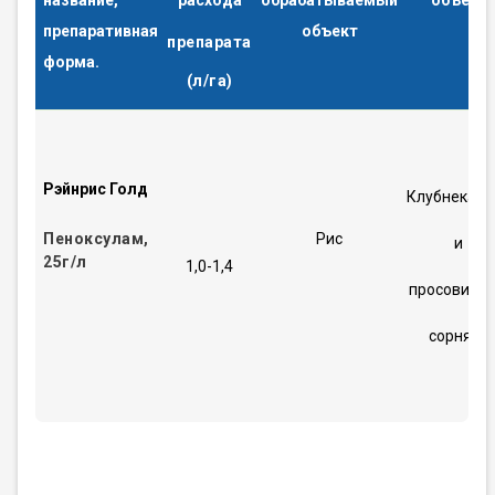
название,
расхода
обрабатываемый
объект
препаративная
объект
препарата
форма.
(л/га)
Рэйнрис Голд
Клубнекам
Пеноксулам,
Рис
и
25г/л
1,0-1,4
просовидн
сорняки