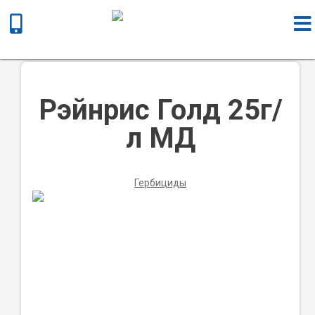
Главная
/
Химическая продукция
/
Гербициды
/ Рэйнрис Голд
25г/л МД
Рэйнрис Голд 25г/
л МД
Гербициды