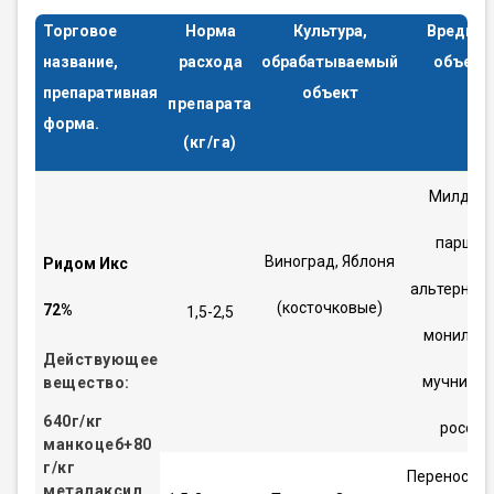
Торговое
Норма
Культура,
Вредны
название,
расхода
обрабатываемый
объект
препаративная
объект
препарата
форма.
(кг/га)
Милдью,
парша,
Виноград, Яблоня
Ридом Икс
альтернар
(косточковые)
72%
1,5-2,5
монилиоз
Действующее
мучниста
вещество:
640г/кг
росса
манкоцеб+80
г/кг
Переноспор
металаксил