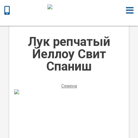
Главная
/
Семена
/ Лук репчатый Йеллоу Свит Спаниш
Лук репчатый
Йеллоу Свит
Спаниш
Семена