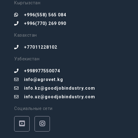
Кыргызстан
+996(558) 565 084
+996(770) 269 090
Казахстан
+77011228102
Узбекистан
+998977550074
info@agrovet.kg
info.kz@goodjobindustry.com
info.uz@goodjobindustry.com
Социальные сети