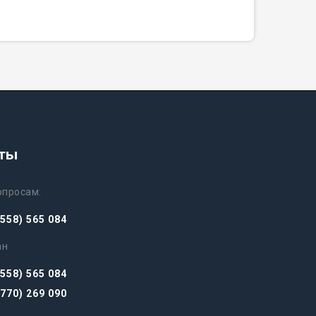
кты
опросам:
558) 565 084
ан
558) 565 084
770) 269 090