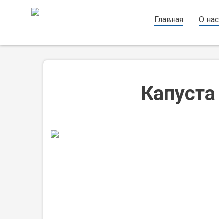
Главная
/
Семена
/ Капуста Бандунг F1
Главная
О нас
Капуста