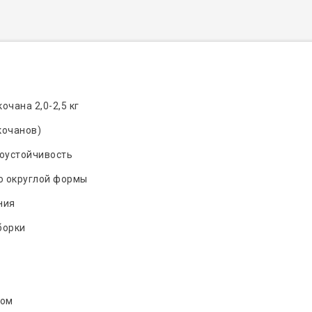
чана 2,0-2,5 кг
кочанов)
оустойчивость
о округлой формы
ния
борки
сом