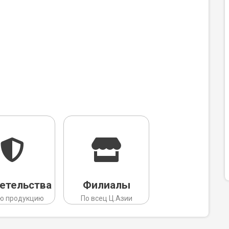
етельства
Филиалы
сю продукцию
По всец Ц.Азии