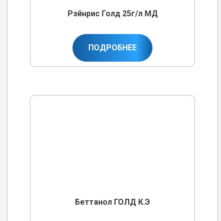
Рэйнрис Голд 25г/л МД
ПОДРОБНЕЕ
Беттанол ГОЛД К.Э