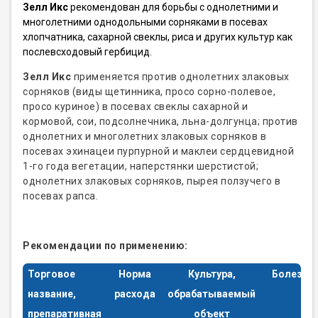
Зелл Икс
рекомендован для борьбы с однолетними и
многолетними однодольными сорняками в посевах
хлопчатника, сахарной свеклы, риса и других культур как
послевсходовый гербицид.
Зелл Икс
применяется против однолетних злаковых
сорняков (виды щетинника, просо сорно-полевое,
просо куриное) в посевах свеклы сахарной и
кормовой, сои, подсолнечника, льна-долгунца; против
однолетних и многолетних злаковых сорняков в
посевах эхинацеи пурпурной и маклеи сердцевидной
1-го года вегетации, наперстянки шерстистой;
однолетних злаковых сорняков, пырея ползучего в
посевах рапса.
Рекомендации по применению:
Торговое
Норма
Культура,
Болезни
название,
расхода
обрабатываемый
препаративная
объект