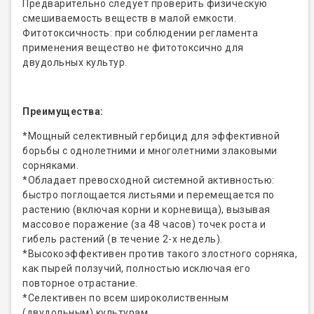
Предварительно следует проверить физическую
смешиваемость веществ в малой емкости.
Фитотоксичность: при соблюдении регламента
применения вещество не фитотоксично для
двудольных культур.
Преимущества:
*Мощный селективный гербицид для эффективной
борьбы с однолетними и многолетними злаковыми
сорняками.
*Обладает превосходной системной активностью:
быстро поглощается листьями и перемещается по
растению (включая корни и корневища), вызывая
массовое поражение (за 48 часов) точек роста и
гибель растений (в течение 2-х недель).
*Высокоэффективен против такого злостного сорняка,
как пырей ползучий, полностью исключая его
повторное отрастание.
*Селективен по всем широколиственным
(двудольным) культурам.