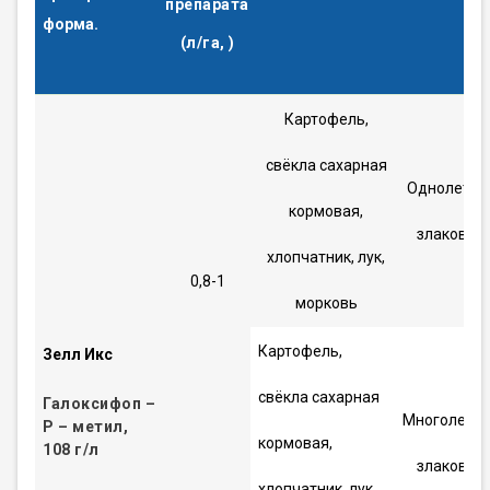
препарата
форма.
(л/га, )
Картофель,
свёкла сахарная
Однолетни
кормовая,
злаковые
хлопчатник, лук,
0,8-1
морковь
Картофель,
Зелл Икс
свёкла сахарная
Галоксифоп –
Многолетн
P
– метил,
кормовая,
108 г/л
злаковые
хлопчатник, лук,