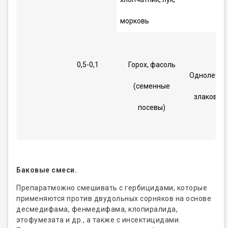
морковь
0,5-0,1
Горох, фасоль
Однолетни
(семенные
злаковые
посевы)
Баковые смеси.
Препаратможно смешивать с гербицидами, которые
применяются против двудольных сорняков на основе
десмедифама, фенмедифама, клопиралида,
этофумезата и др., а также с инсектицидами.