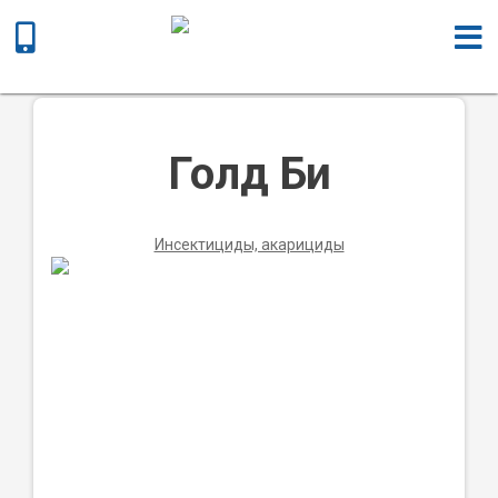
Главная
/
Химическая продукция
/
Инсектициды,
акарициды
/ Голд Би
Голд Би
Инсектициды, акарициды