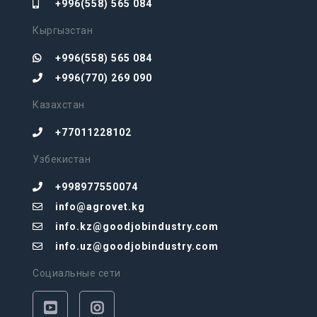
+996(558) 565 084
Кыргызстан
+996(558) 565 084
+996(770) 269 090
Казахстан
+77011228102
Узбекистан
+998977550074
info@agrovet.kg
info.kz@goodjobindustry.com
info.uz@goodjobindustry.com
Социальные сети