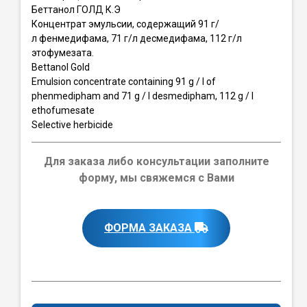
Беттанол ГОЛД К.Э
Концентрат эмульсии, содержащий 91 г/
л фенмедифама, 71 г/л десмедифама, 112 г/л
этофумезата.
Bettanol Gold
Emulsion concentrate containing 91 g / l of
phenmedipham and 71 g / l desmedipham, 112 g / l
ethofumesate
Selective herbicide
Для заказа либо консультации заполните
форму, мы свяжемся с Вами
ФОРМА ЗАКАЗА