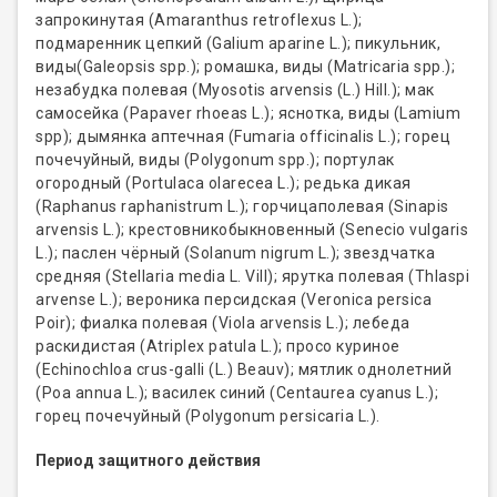
запрокинутая (Amaranthus retroflexus L.);
подмаренник цепкий (Galium aparine L.); пикульник,
виды(Galeopsis spp.); ромашка, виды (Matricaria spp.);
незабудка полевая (Myosotis arvensis (L.) Hill.); мак
самосейка (Papaver rhoeas L.); яснотка, виды (Lamium
spp); дымянка аптечная (Fumaria officinalis L.); горец
почечуйный, виды (Polygonum spp.); портулак
огородный (Portulaca olarecea L.); редька дикая
(Raphanus raphanistrum L.); горчицаполевая (Sinapis
arvensis L.); крестовникобыкновенный (Senecio vulgaris
L.); паслен чёрный (Solanum nigrum L.); звездчатка
средняя (Stellaria media L. Vill); ярутка полевая (Thlaspi
arvense L.); вероника персидская (Veronica persica
Poir); фиалка полевая (Viola arvensis L.); лебеда
раскидистая (Atriplex patula L.); просо куриное
(Echinochloa crus-galli (L.) Beauv); мятлик однолетний
(Poa annua L.); василек синий (Centaurea cyanus L.);
горец почечуйный (Polygonum persicaria L.).
Период защитного действия