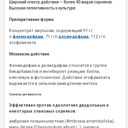
Широкий спектр действия — более 40 видов сорняков.
Высокая селективность к культуре.
Препаративная форма
Концентрат эмульсии, содержащий 91 г/
л
фенмедифама
, 71 г/л
десмедифама
, 112 г/л
этофумезата.
Механизм действия
Фенмедифам и десмедифам относятся к группе
бикарбаматов и ингибируют реакцию Хилла,
ключевую в фотосинтезе. Действие этофумезата
выражается в сильном замедлении митоза.
Спектр активности
Эффективен против однолетних двудольных и
некоторых злаковых сорняков:
амброзия полыннолистная (Ambrosia artemisiifolia);
марь белая (Chenopodium album L.); щирица