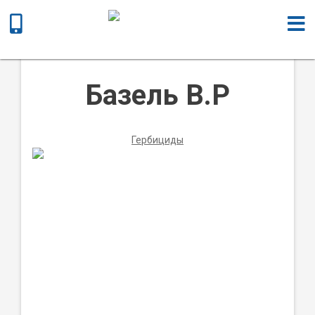
Главная
/
Химическая продукция
/
Гербициды
/ Базель В.Р
Базель В.Р
Гербициды