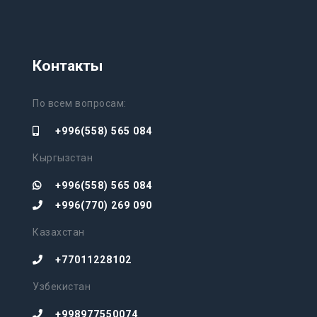
Контакты
По всем вопросам:
+996(558) 565 084
Кыргызстан
+996(558) 565 084
+996(770) 269 090
Казахстан
+77011228102
Узбекистан
+998977550074