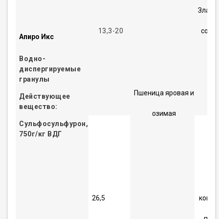
Злако
13,3-20
сорн
Апиро Икс
Водно-
диспергируемые
гранулы
Пшеница яровая и
Действующее
вещество:
озимая
Сульфосульфурон,
750г/кг ВДГ
Дл
26,5
контр
пыр