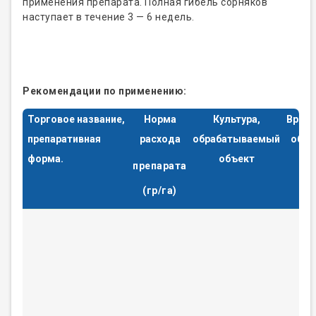
применения препарата. Полная гибель сорняков
наступает в течение 3 — 6 недель.
Рекомендации по применению:
Торговое название,
Норма
Культура,
Вред
препаративная
расхода
обрабатываемый
объе
форма.
объект
препарата
(гр/га)