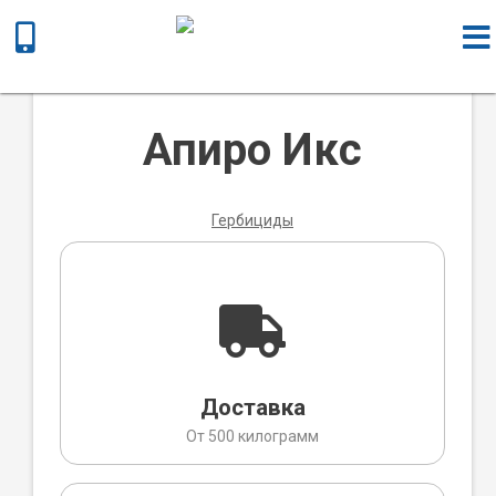
Главная
/
Химическая продукция
/
Гербициды
/ Апиро Икс
Апиро Икс
Гербициды
Доставка
От 500 килограмм