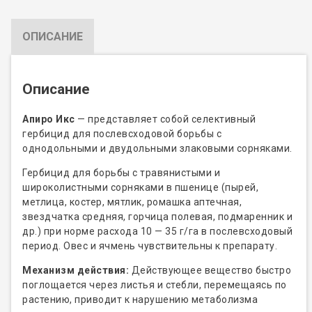
ОПИСАНИЕ
Описание
Апиро Икс
— представляет собой селективный
гербицид для послевсходовой борьбы с
однодольными и двудольными злаковыми сорняками.
Гербицид для борьбы с травянистыми и
широколистными сорняками в пшенице (пырей,
метлица, костер, мятлик, ромашка аптечная,
звездчатка средняя, горчица полевая, подмаренник и
др.) при норме расхода 10 — 35 г/га в послевсходовый
период. Овес и ячмень чувствительны к препарату.
Механизм действия:
Действующее вещество быстро
поглощается через листья и стебли, перемещаясь по
растению, приводит к нарушению метаболизма