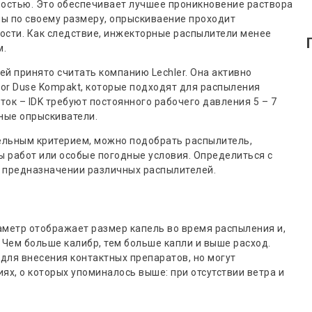
ростью. Это обеспечивает лучшее проникновение раствора
ны по своему размеру, опрыскиваение проходит
ости. Как следствие, инжекторные распылители менее
м.
й принято считать компанию Lechler. Она активно
tor Duse Kompakt, которые подходят для распыления
ок – IDK требуют постоянного рабочего давления 5 – 7
ные опрыскиватели.
тельным критерием, можно подобрать распылитель,
 работ или особые погодные условия. Определиться с
 предназначении различных распылителей.
раметр отображает размер капель во время распыления и,
 Чем больше калибр, тем больше капли и выше расход.
для внесения контактных препаратов, но могут
ях, о которых упоминалось выше: при отсутствии ветра и