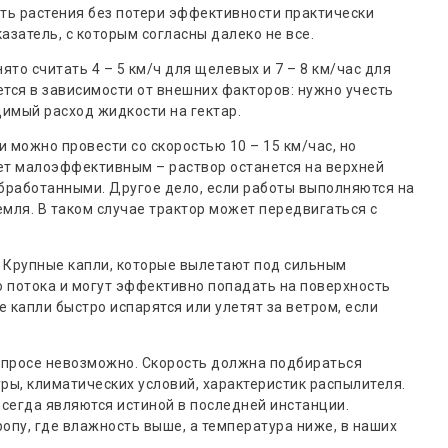
ть растения без потери эффективности практически
азатель, с которым согласны далеко не все.
о считать 4 – 5 км/ч для щелевых и 7 – 8 км/час для
тся в зависимости от внешних факторов: нужно учесть
димый расход жидкости на гектар.
 можно провести со скоростью 10 – 15 км/час, но
ет малоэффективным – раствор останется на верхней
 обработанными. Другое дело, если работы выполняются на
емля. В таком случае трактор может передвигаться с
. Крупные капли, которые вылетают под сильным
 потока и могут эффективно попадать на поверхность
е капли быстро испарятся или улетят за ветром, если
вопросе невозможно. Скорость должна подбираться
уры, климатических условий, характеристик распылителя.
сегда являются истиной в последней инстанции.
опу, где влажность выше, а температура ниже, в наших