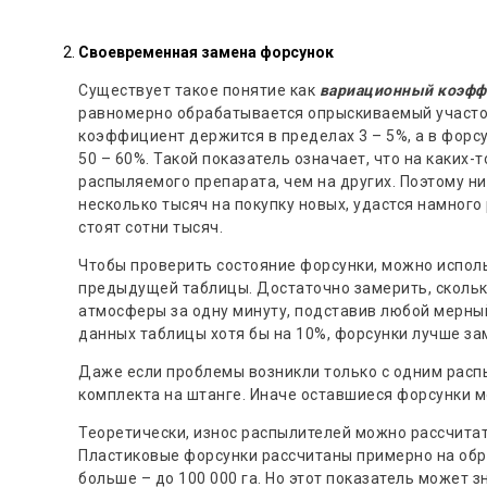
Своевременная замена форсунок
Существует такое понятие как
вариационный коэфф
равномерно обрабатывается опрыскиваемый участо
коэффициент держится в пределах 3 – 5%, а в форс
50 – 60%. Такой показатель означает, что на каких-
распыляемого препарата, чем на других. Поэтому ни
несколько тысяч на покупку новых, удастся намног
стоят сотни тысяч.
Чтобы проверить состояние форсунки, можно исполь
предыдущей таблицы. Достаточно замерить, скольк
атмосферы за одну минуту, подставив любой мерный
данных таблицы хотя бы на 10%, форсунки лучше за
Даже если проблемы возникли только с одним расп
комплекта на штанге. Иначе оставшиеся форсунки мо
Теоретически, износ распылителей можно рассчитать
Пластиковые форсунки рассчитаны примерно на обра
больше – до 100 000 га. Но этот показатель может 