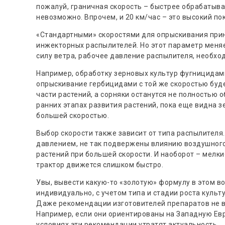
пожалуй, граничная скорость – быстрее обрабатыва
невозможно. Впрочем, и 20 км/час – это высокий пок
«Стандартными» скоростями для опрыскивания принят
инжекторных распылителей. Но этот параметр меняе
силу ветра, рабочее давление распылителя, необхо
Например, обработку зерновых культур фугницидами
опрыскивание гербицидами с той же скоростью буд
части растений, а сорняки останутся не полностью
ранних этапах развития растений, пока еще видна з
большей скоростью.
Выбор скорости также зависит от типа распылителя
давлением, не так подвержены влиянию воздушного
растений при большей скорости. И наоборот – мелки
трактор движется слишком быстро.
Увы, вывести какую-то «золотую» формулу в этом 
индивидуально, с учетом типа и стадии роста культ
Даже рекомендации изготовителей препаратов не в
Например, если они ориентированы на Западную Евр
условиях эти рекомендации утратят актуальность.