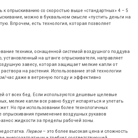
ь к опрыскиванию со скоростью выше «стандартных» 4 – 5
рыскивание, можно в буквальном смысле «пустить деньги на
тую. Впрочем, есть технология, которая позволяет
вание техники, оснащенной системой воздушного поддува
, установленный на штанге опрыскивателя, направляет
воздушную завесу, которая защищает мелкие капли от
 раствора на растения. Использование этой технологии
км/час даже в ветреную погоду и эффективно
ей от всех бед. Если используются дешевые щелевые
ых, мелкие капли все равно будут испаряться и улетать
ожет. Но при использовании более технологичных
е опрыскивания применение воздушных рукавов
разнос жидкости за пределы рабочей зоны.
недостатка.
Первое
– это более высокая цена и сложность
лее энергозатратным и требует соответствующей