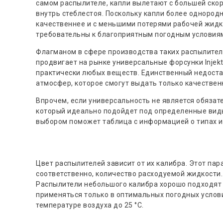
самом распылителе, капли вылетают с большей ско
внутрь стеблестоя. Поскольку капли более однород
качественнее и с меньшими потерями рабочей жидк
требовательны к благоприятным погодным условия
Флагманом в сфере производства таких распылителе
продвигает на рынке универсальные форсунки Injek
практически любых веществ. Единственный недостат
атмосфер, которое смогут выдать только качествен
Впрочем, если универсальность не является обяза
который идеально подойдет под определенные виды
выбором поможет таблица с информацией о типах и
Цвет распылителей зависит от их калибра. Этот па
соответственно, количество расходуемой жидкости.
Распылители небольшого калибра хорошо подходят 
применяться только в оптимальных погодных услови
температуре воздуха до 25 °С.