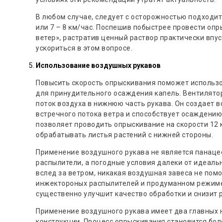
В любом случае, следует с осторожностью подходит
или 7 – 8 км/час. Поспешив побыстрее провести оп
ветер», растратив ценный раствор практически впус
ускориться в этом вопросе.
Использование воздушных рукавов
Повысить скорость опрыскивания поможет использо
для принудительного осаждения капель. Вентилятор
поток воздуха в нижнюю часть рукава. Он создает 
встречного потока ветра и способствует осаждению
позволяет проводить опрыскивание на скорости 12 
обрабатывать листья растений с нижней стороны.
Применение воздушного рукава не является панаце
распылители, а погодные условия далеки от идеальн
вслед за ветром, никакая воздушная завеса не пом
инжектороных распылителей и продуманном режим
существенно улучшит качество обработки и снизит 
Применение воздушного рукава имеет два главных 
конструкции. Процесс опрыскивания становится бо