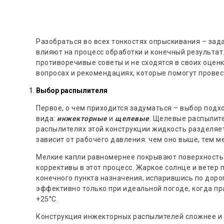
Разобраться во всех тонкостях опрыскивания – зад
влияют на процесс обработки и конечный результа
противоречивые советы и не сходятся в своих оценк
вопросах и рекомендациях, которые помогут прове
Выбор распылителя
Первое, о чем приходится задуматься – выбор подх
вида:
инжекторные
и
щелевые
. Щелевые распылите
распылителях этой конструкции жидкость разделяет
зависит от рабочего давления: чем оно выше, тем 
Мелкие капли равномернее покрывают поверхность р
коррективы в этот процесс. Жаркое солнце и ветер 
конечного пункта назначения, испарившись по дор
эффективно только при идеальной погоде, когда пр
+25°С.
Конструкция инжекторных распылителей сложнее и 