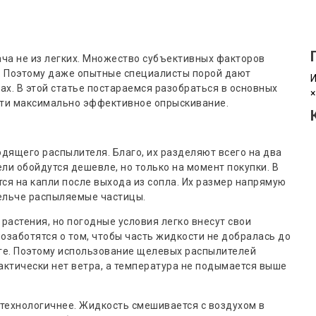
ача не из легких. Множество субъективных факторов
т. Поэтому даже опытные специалисты порой дают
И
ах. В этой статье постараемся разобраться в основных
×
сти максимально эффективное опрыскивание.
одящего распылителя. Благо, их разделяют всего на два
ли обойдутся дешевле, но только на момент покупки. В
ся на капли после выхода из сопла. Их размер напрямую
мельче распыляемые частицы.
астения, но погодные условия легко внесут свои
позаботятся о том, чтобы часть жидкости не добралась до
оге. Поэтому использование щелевых распылителей
актически нет ветра, а температура не подымается выше
технологичнее. Жидкость смешивается с воздухом в